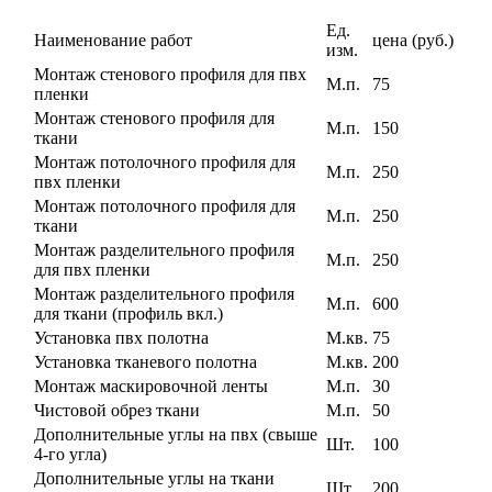
Ед.
Наименование работ
цена (руб.)
изм.
Монтаж стенового профиля для пвх
М.п.
75
пленки
Монтаж стенового профиля для
М.п.
150
ткани
Монтаж потолочного профиля для
М.п.
250
пвх пленки
Монтаж потолочного профиля для
М.п.
250
ткани
Монтаж разделительного профиля
М.п.
250
для пвх пленки
Монтаж разделительного профиля
М.п.
600
для ткани (профиль вкл.)
Установка пвх полотна
М.кв.
75
Установка тканевого полотна
М.кв.
200
Монтаж маскировочной ленты
М.п.
30
Чистовой обрез ткани
М.п.
50
Дополнительные углы на пвх (свыше
Шт.
100
4-го угла)
Дополнительные углы на ткани
Шт.
200