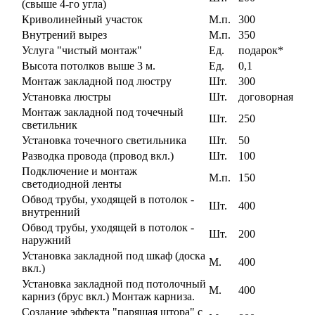
(свыше 4-го угла)
Криволинейный участок
М.п.
300
Внутрений вырез
М.п.
350
Услуга "чистый монтаж"
Ед.
подарок*
Высота потолков выше 3 м.
Ед.
0,1
Монтаж закладной под люстру
Шт.
300
Установка люстры
Шт.
договорная
Монтаж закладной под точечный
Шт.
250
светильник
Установка точечного светильника
Шт.
50
Разводка провода (провод вкл.)
Шт.
100
Подключение и монтаж
М.п.
150
светодиодной ленты
Обвод трубы, уходящей в потолок -
Шт.
400
внутренний
Обвод трубы, уходящей в потолок -
Шт.
200
наружний
Установка закладной под шкаф (доска
М.
400
вкл.)
Установка закладной под потолочный
М.
400
карниз (брус вкл.) Монтаж карниза.
Создание эффекта "парящая штора" с