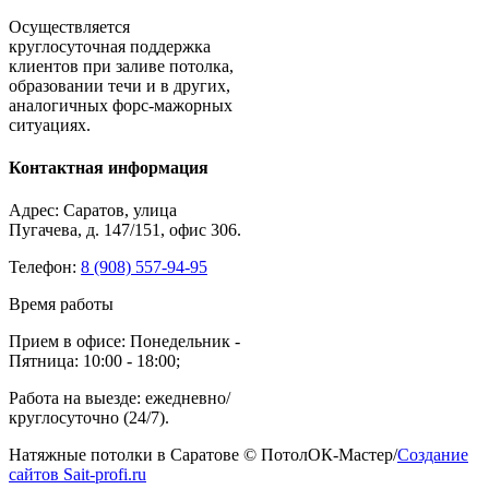
М.п.
подсветкой. Криволинейный
1600
Установка тканевого полотна
М.кв.
200
Осуществляется
Маскировочная лента "l" - образная
М.п.
20
круглосуточная поддержка
Монтаж маскировочной ленты
М.п.
30
Маскировочная лента "т" - образная
М.п.
40
клиентов при заливе потолка,
Чистовой обрез ткани
М.п.
50
образовании течи и в других,
Дополнительные углы на пвх (свыше
Шт.
100
аналогичных форс-мажорных
4-го угла)
ситуациях.
Дополнительные углы на ткани
Шт.
200
(свыше 4-го угла)
Контактная информация
Криволинейный участок
М.п.
300
Внутрений вырез
М.п.
350
Адрес: Саратов, улица
Услуга "чистый монтаж"
Ед.
подарок*
Пугачева, д. 147/151, офис 306.
Высота потолков выше 3 м.
Ед.
0,1
Телефон:
8 (908) 557-94-95
Монтаж закладной под люстру
Шт.
300
Установка люстры
Шт.
договорная
Время работы
Монтаж закладной под точечный
Шт.
250
Прием в офисе: Понедельник -
светильник
Пятница: 10:00 - 18:00;
Установка точечного светильника
Шт.
50
Разводка провода (провод вкл.)
Шт.
100
Работа на выезде: ежедневно/
Подключение и монтаж
круглосуточно (24/7).
М.п.
150
светодиодной ленты
Натяжные потолки в Саратове © ПотолОК-Мастер/
Создание
Обвод трубы, уходящей в потолок -
Шт.
400
сайтов Sait-profi.ru
внутренний